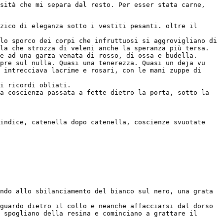
sità che mi separa dal resto. Per esser stata carne, 
zico di eleganza sotto i vestiti pesanti. oltre il 
lo sporco dei corpi che infruttuosi si aggrovigliano di 
la che strozza di veleni anche la speranza più tersa.
e ad una garza venata di rosso, di ossa e budella.
pre sul nulla. Quasi una tenerezza. Quasi un deja vu 
 intrecciava lacrime e rosari, con le mani zuppe di 
i ricordi obliati.
a coscienza passata a fette dietro la porta, sotto la 
indice, catenella dopo catenella, coscienze svuotate 
ndo allo sbilanciamento del bianco sul nero, una grata 
guardo dietro il collo e neanche affacciarsi dal dorso 
 spogliano della resina e cominciano a grattare il 