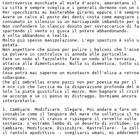
Controversie muschiate al miele d'acero, amarantano il 
La città è sempre sveglia e i generali dormono con un s
Per specchiarmi mi basterebbe girarmi eppure c'è sempre
Avere un calco al posto dei denti costa come mangiare i
consumato in silenzio su un marciapiede imbandito per q
Non confondere lo slancio dovuto per sovraccarico di fa
spartendo il vento si gioca il potere abbandonando.
A volta abbandono è lealtà.
Molto più spesso manipolazione. L'ego spastico è solo u
patata.
Non aspettare che piova per pulire i balconi che l'asse
La polvere in controluce si annoda alle particelle.
Fare un nodo al fazzoletto fare un nodo alla terrazza, 
attacca alla dimenticanza. Nulla si dimentica, tutto si
ippocampi.
Cosa potrà mai saperne un minotauro dell'elica a retroa
subacquea.
Che gli ombrellai erano pazzi non per poesia ma per il 
è oro ciò che luccica ma la disperazione profonda del m
Solo la pietà giustifica il mezzo. Non bagnare il crist
ne accorgo e se ci penso mi distraggo. Dormiamo ancora 
interpretarla.
1. Cambiare. Modificare. Slegare. Poi andare a fare un 
inosabile come il languore del mare che solletica il ta
Vorrei aprirmi il cranio e ripiegare il cervello sulle 
sostanza. L'estremo lembo di un deserto di orchidee. La
Cambiare. Modificare. Disinibire. Rastrellare:- la zoll
il rantolo apodittico -: svegliarsi umani, mi addorment