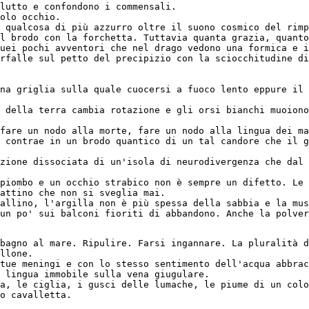
lutto e confondono i commensali.
olo occhio.
 qualcosa di più azzurro oltre il suono cosmico del rimp
l brodo con la forchetta. Tuttavia quanta grazia, quanto
uei pochi avventori che nel drago vedono una formica e i
rfalle sul petto del precipizio con la sciocchitudine di
na griglia sulla quale cuocersi a fuoco lento eppure il 
 della terra cambia rotazione e gli orsi bianchi muoiono
fare un nodo alla morte, fare un nodo alla lingua dei ma
 contrae in un brodo quantico di un tal candore che il g
zione dissociata di un'isola di neurodivergenza che dal 
piombo e un occhio strabico non è sempre un difetto. Le 
attino che non si sveglia mai.
allino, l'argilla non è più spessa della sabbia e la mus
un po' sui balconi fioriti di abbandono. Anche la polver
bagno al mare. Ripulire. Farsi ingannare. La pluralità d
llone.
tue meningi e con lo stesso sentimento dell'acqua abbrac
 lingua immobile sulla vena giugulare.
a, le ciglia, i gusci delle lumache, le piume di un colo
o cavalletta.