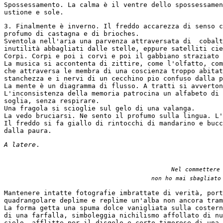
Spossessamento. La calma è il ventre dello spossessamen
ustione e sole. 
3. Finalmente è inverno. Il freddo accarezza di senso c
profumo di castagna e di brioches.
Sventola nell'aria una parvenza attraversata di  cobalt
inutilità abbagliati dalle stelle, eppure satelliti cie
Corpi. Corpi e poi i corvi e poi il gabbiano straziato 
La musica si accontenta di zittire, come l'olfatto, com
che attraversa le membra di una coscienza troppo abitat
stanchezza e i nervi di un cecchino pio confuso dalla p
La mente è un diagramma di flusso. A tratti si avverton
L'inconsistenza della memoria patrocina un alfabeto di 
soglia, senza respirare.
Una fragola si scioglie sul gelo di una valanga.
La vedo bruciarsi. Ne sento il profumo sulla lingua. L'
Il freddo si fa giallo di rintocchi di mandarino e bucc
dalla paura.
A latere
. 
Nel commettere
non ho mai sbagliato
Mantenere intatte fotografie imbrattate di verità, port
quadrangolare deplime e replime un'alba non ancora tram
La forma getta una spuma dolce vanigliata sulla costern
di una farfalla, simboleggia nichilismo affollato di nu
cielo, afflitte per il disgelo e certo timorose di una 