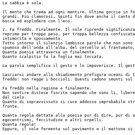
La sabbia è sola.
Il mento che trema ad ogni mentire. Ultima goccia in fo
grandi. Più clamorosi. Spinti fin dove anche il canto d
bocca ed esplodere con l'eco.
2. Fa freddo. Finalmente. Il sole riprende significanza
reprime per troppo peso, per troppa bellezza confiscata
intimorita e spossamento. 
Tutto intorno il silenzio lambisce parole che non sono 
spumoso dell'onda all'alba, del cervello al frantumato,
Quanta poesia attraversa un finalmente.
Quanto scalpitio fa la foglia mai toccata.
La parola semplifica il gesto e lo impoverisce. Il gest
Lasciarsi andare allo sbiadimento prefigura oceani di t
freddo: non regge i boccioli. Questi cadono smunti sul 
Fa freddo nella ragione e finalmente.
Non sentire distese fiorite sapendo che sono lì, libere
dal cielo.
Quanto di sopravvissuto si cuce addosso improbabile str
fronte.
Quanta regola dettata alla poesia pur di dire, pur di a
egocentrismi, feccitudine e altri orpelli.
Quanta regola! 
Eppure, il sole fermenta sul pavimento e il mattone si 