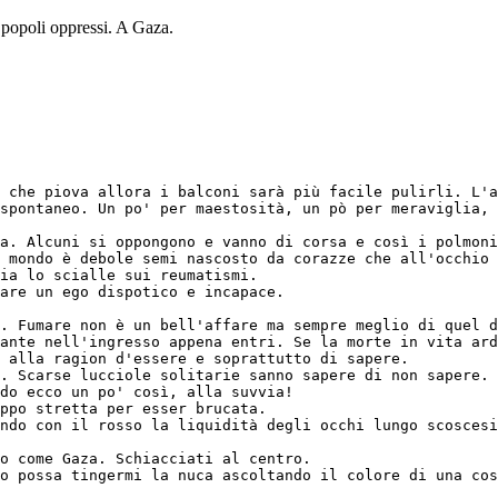
 i popoli oppressi. A Gaza.
 che piova allora i balconi sarà più facile pulirli. L'a
spontaneo. Un po' per maestosità, un pò per meraviglia, 
a. Alcuni si oppongono e vanno di corsa e così i polmoni
 mondo è debole semi nascosto da corazze che all'occhio 
ia lo scialle sui reumatismi. 
are un ego dispotico e incapace.
. Fumare non è un bell'affare ma sempre meglio di quel d
ante nell'ingresso appena entri. Se la morte in vita ard
 alla ragion d'essere e soprattutto di sapere.
. Scarse lucciole solitarie sanno sapere di non sapere.
ndo ecco un po' così, alla suvvia! 
ppo stretta per esser brucata.
ndo con il rosso la liquidità degli occhi lungo scoscesi
o come Gaza. Schiacciati al centro.
o possa tingermi la nuca ascoltando il colore di una cos