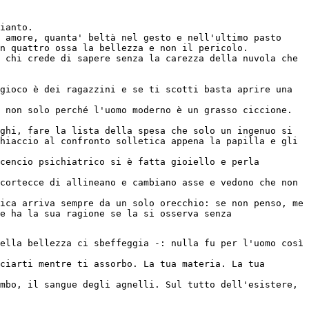
ianto.
 amore, quanta' beltà nel gesto e nell'ultimo pasto 
n quattro ossa la bellezza e non il pericolo.
 chi crede di sapere senza la carezza della nuvola che 
gioco è dei ragazzini e se ti scotti basta aprire una 
 non solo perché l'uomo moderno è un grasso ciccione.
ghi, fare la lista della spesa che solo un ingenuo si 
hiaccio al confronto solletica appena la papilla e gli 
cencio psichiatrico si è fatta gioiello e perla 
cortecce di allineano e cambiano asse e vedono che non 
ica arriva sempre da un solo orecchio: se non penso, me 
e ha la sua ragione se la si osserva senza 
ella bellezza ci sbeffeggia -: nulla fu per l'uomo così 
ciarti mentre ti assorbo. La tua materia. La tua 
mbo, il sangue degli agnelli. Sul tutto dell'esistere, 