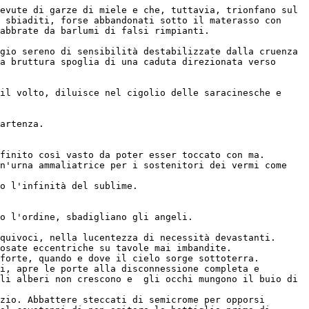
evute di garze di miele e che, tuttavia, trionfano sul 
 sbiaditi, forse abbandonati sotto il materasso con 
abbrate da barlumi di falsi rimpianti.
gio sereno di sensibilità destabilizzate dalla cruenza 
a bruttura spoglia di una caduta direzionata verso 
il volto, diluisce nel cigolio delle saracinesche e 
artenza.
finito così vasto da poter esser toccato con ma.
n'urna ammaliatrice per i sostenitori dei vermi come 
o l'infinità del sublime.
o l'ordine, sbadigliano gli angeli.
quivoci, nella lucentezza di necessità devastanti. 
osate eccentriche su tavole mai imbandite.
forte, quando e dove il cielo sorge sottoterra.
i, apre le porte alla disconnessione completa e 
li alberi non crescono e  gli occhi mungono il buio di 
zio. Abbattere steccati di semicrome per opporsi 