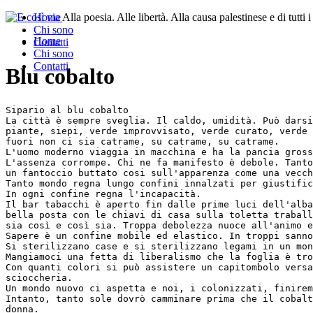
Home
Alla poesia. Alle libertà. Alla causa palestinese e di tutti
Chi sono
Home
Contatti
Chi sono
Contatti
Blu cobalto
Sipario al blu cobalto
La città è sempre sveglia. Il caldo, umidità. Può darsi
piante, siepi, verde improvvisato, verde curato, verde 
fuori non ci sia catrame, su catrame, su catrame.
L'uomo moderno viaggia in macchina e ha la pancia gross
L'assenza corrompe. Chi ne fa manifesto è debole. Tanto
un fantoccio buttato cosi sull'apparenza come una vecch
Tanto mondo regna lungo confini innalzati per giustific
In ogni confine regna l'incapacità.
Il bar tabacchi è aperto fin dalle prime luci dell'alba
bella posta con le chiavi di casa sulla toletta traball
sia così e così sia. Troppa debolezza nuoce all'animo e
Sapere è un confine mobile ed elastico. In troppi sanno
Si sterilizzano case e si sterilizzano legami in un mo
Mangiamoci una fetta di liberalismo che la foglia è tro
Con quanti colori si può assistere un capitombolo versa
scioccheria. 
Un mondo nuovo ci aspetta e noi, i colonizzati, finirem
Intanto, tanto sole dovrò camminare prima che il cobalt
donna.