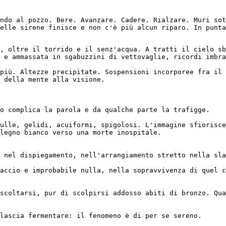
ndo al pozzo. Bere. Avanzare. Cadere. Rialzare. Muri sot
elle sirene finisce e non c'è più alcun riparo. In punta
, oltre il torrido e il senz'acqua. A tratti il cielo sb
 e ammassata in sgabuzzini di vettovaglie, ricordi imbra
più. Altezze precipitate. Sospensioni incorporee fra il 
 della mente alla visione. 
o complica la parola e da qualche parte la trafigge. 
ulle, gelidi, acuiformi, spigolosi. L'immagine sfiorisce
legno bianco verso una morte inospitale.
 nel dispiegamento, nell'arrangiamento stretto nella sla
accio e improbabile nulla, nella sopravvivenza di quel c
scoltarsi, pur di scolpirsi addosso abiti di bronzo. Qua
lascia fermentare: il fenomeno è di per se sereno.