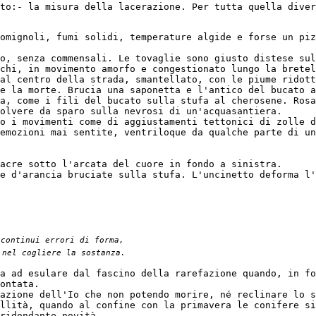
to:- la misura della lacerazione. Per tutta quella diver
omignoli, fumi solidi, temperature algide e forse un piz
o, senza commensali. Le tovaglie sono giusto distese sul
chi, in movimento amorfo e congestionato lungo la bretel
al centro della strada, smantellato, con le piume ridott
e la morte. Brucia una saponetta e l'antico del bucato a
a, come i fili del bucato sulla stufa al cherosene. Rosa
olvere da sparo sulla nevrosi di un'acquasantiera.
o i movimenti come di aggiustamenti tettonici di zolle d
emozioni mai sentite, ventriloque da qualche parte di un
acre sotto l'arcata del cuore in fondo a sinistra.
e d'arancia bruciate sulla stufa. L'uncinetto deforma l'
 continui errori di forma, 
 nel cogliere la sostanza. 
a ad esulare dal fascino della rarefazione quando, in fo
ontata.
azione dell'Io che non potendo morire, né reclinare lo s
llità, quando al confine con la primavera le conifere si
ridondante novità.