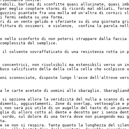
rabili, barlumi di sconfitte quasi allucinate, quasi imb
per meglio cooptare stormi di ricordi mal obliati, forse
guzzini piantate fra una molla ed un'altra di cornici sl
i fermi seduta su una forma. 
ri di un vento gelido e sferzante su di una giornata gri
fittura di ossimori  e violenze,  confina la parola nell
o nello sconforto di non potersi strappare dalla faccia 
complessità del semplice.
 il solvente sovraffaticato di una resistenza rotta in p
 concentrici, non risolvibili ma estensibili verso un in
buco calcificato della della cella cella che scolpisce u
oni sconosciute, disposte lungo l'asse dell'altrove vers
a le carte acetate di uomini allo sbaraglio. Sbaragliand
 si opziona allora la veridicità del nulla a scanso di e
dimenti, aggiustamenti. Zone di overlap, vettovaglie e p
i non sarà più utile di un augello del tasto di un piano
glie di alloro cotto al dente e decotto per i senza dent
 sordo, sul dolore di una terra dove non piangendo mai g
ta.
e se non si respira. Tanta quanto la lunghezza del silen