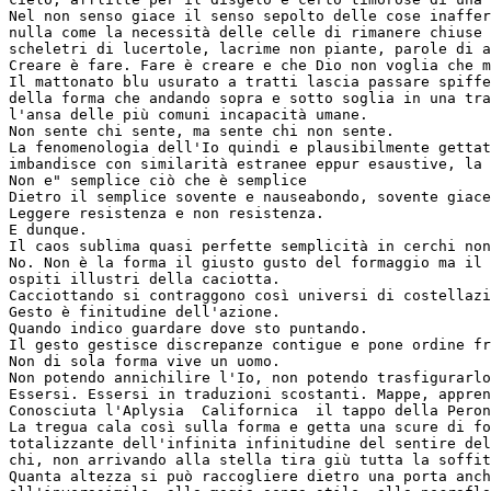
Nel non senso giace il senso sepolto delle cose inaffer
nulla come la necessità delle celle di rimanere chiuse 
scheletri di lucertole, lacrime non piante, parole di a
Creare è fare. Fare è creare e che Dio non voglia che m
Il mattonato blu usurato a tratti lascia passare spiffe
della forma che andando sopra e sotto soglia in una tra
l'ansa delle più comuni incapacità umane.
Non sente chi sente, ma sente chi non sente.
La fenomenologia dell'Io quindi e plausibilmente gettat
imbandisce con similarità estranee eppur esaustive, la 
Non e" semplice ciò che è semplice
Dietro il semplice sovente e nauseabondo, sovente giace
Leggere resistenza e non resistenza.
E dunque.
Il caos sublima quasi perfette semplicità in cerchi non
No. Non è la forma il giusto gusto del formaggio ma il 
ospiti illustri della caciotta.
Cacciottando si contraggono così universi di costellazi
Gesto è finitudine dell'azione.
Quando indico guardare dove sto puntando.
Il gesto gestisce discrepanze contigue e pone ordine fr
Non di sola forma vive un uomo.
Non potendo annichilire l'Io, non potendo trasfigurarlo
Essersi. Essersi in traduzioni scostanti. Mappe, appren
Conosciuta l'Aplysia  Californica  il tappo della Peron
La tregua cala così sulla forma e getta una scure di fo
totalizzante dell'infinita infinitudine del sentire del
chi, non arrivando alla stella tira giù tutta la soffit
Quanta altezza si può raccogliere dietro una porta anch